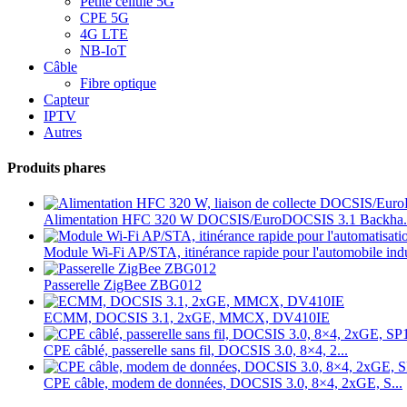
Petite cellule 5G
CPE 5G
4G LTE
NB-IoT
Câble
Fibre optique
Capteur
IPTV
Autres
Produits phares
Alimentation HFC 320 W DOCSIS/EuroDOCSIS 3.1 Backha.
Module Wi-Fi AP/STA, itinérance rapide pour l'automobile indus
Passerelle ZigBee ZBG012
ECMM, DOCSIS 3.1, 2xGE, MMCX, DV410IE
CPE câblé, passerelle sans fil, DOCSIS 3.0, 8×4, 2...
CPE câble, modem de données, DOCSIS 3.0, 8×4, 2xGE, S...