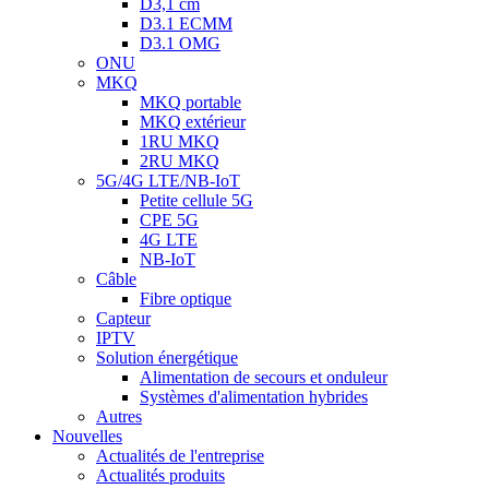
D3,1 cm
D3.1 ECMM
D3.1 OMG
ONU
MKQ
MKQ portable
MKQ extérieur
1RU MKQ
2RU MKQ
5G/4G LTE/NB-IoT
Petite cellule 5G
CPE 5G
4G LTE
NB-IoT
Câble
Fibre optique
Capteur
IPTV
Solution énergétique
Alimentation de secours et onduleur
Systèmes d'alimentation hybrides
Autres
Nouvelles
Actualités de l'entreprise
Actualités produits