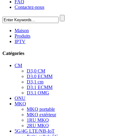
FAQ
Contactez-nous
Maison
Produits
IPTV
Catégories
CM
D3,0 CM
D3.0 ECMM
D3,1 cm
D3.1 ECMM
D3.1 OMG
ONU
MKQ
MKQ portable
MKQ extérieur
1RU MKQ
2RU MKQ
5G/4G LTE/NB-IoT