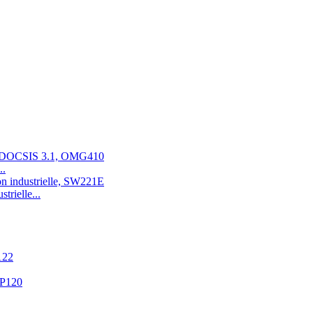
..
trielle...