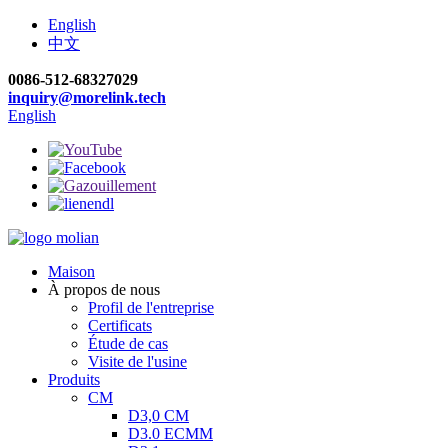
English
中文
0086-512-68327029
inquiry@morelink.tech
English
Maison
À propos de nous
Profil de l'entreprise
Certificats
Étude de cas
Visite de l'usine
Produits
CM
D3,0 CM
D3.0 ECMM