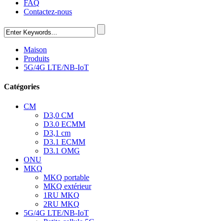
FAQ
Contactez-nous
Maison
Produits
5G/4G LTE/NB-IoT
Catégories
CM
D3,0 CM
D3.0 ECMM
D3,1 cm
D3.1 ECMM
D3.1 OMG
ONU
MKQ
MKQ portable
MKQ extérieur
1RU MKQ
2RU MKQ
5G/4G LTE/NB-IoT