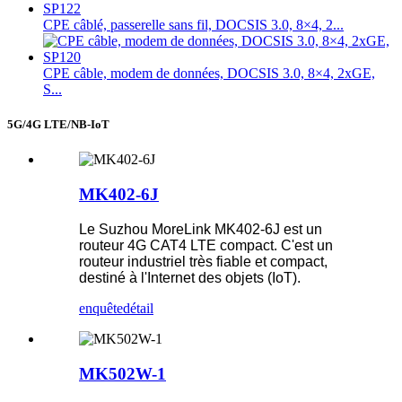
CPE câblé, passerelle sans fil, DOCSIS 3.0, 8×4, 2...
CPE câble, modem de données, DOCSIS 3.0, 8×4, 2xGE,
S...
5G/4G LTE/NB-IoT
MK402-6J
Le Suzhou MoreLink MK402-6J est un
routeur 4G CAT4 LTE compact. C'est un
routeur industriel très fiable et compact,
destiné à l'Internet des objets (IoT).
enquête
détail
MK502W-1