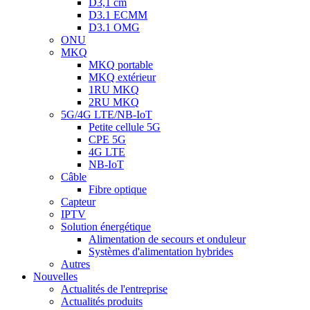
D3,1 cm
D3.1 ECMM
D3.1 OMG
ONU
MKQ
MKQ portable
MKQ extérieur
1RU MKQ
2RU MKQ
5G/4G LTE/NB-IoT
Petite cellule 5G
CPE 5G
4G LTE
NB-IoT
Câble
Fibre optique
Capteur
IPTV
Solution énergétique
Alimentation de secours et onduleur
Systèmes d'alimentation hybrides
Autres
Nouvelles
Actualités de l'entreprise
Actualités produits