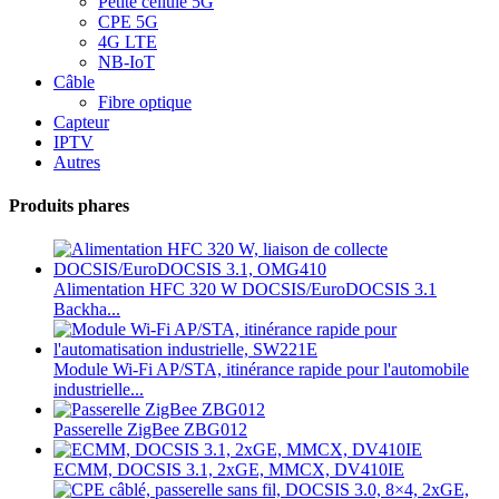
Petite cellule 5G
CPE 5G
4G LTE
NB-IoT
Câble
Fibre optique
Capteur
IPTV
Autres
Produits phares
Alimentation HFC 320 W DOCSIS/EuroDOCSIS 3.1
Backha...
Module Wi-Fi AP/STA, itinérance rapide pour l'automobile
industrielle...
Passerelle ZigBee ZBG012
ECMM, DOCSIS 3.1, 2xGE, MMCX, DV410IE